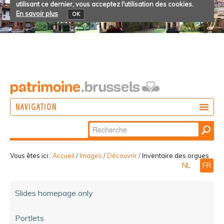
utilisant ce dernier, vous acceptez l'utilisation des cookies.
En savoir plus
OK
NAVIGATION
Chercher par
AGIR
Recherche
DÉCOUVRIR
avancée…
Vous êtes ici :
Accueil
/
Images
/
Découvrir
/
Inventaire des orgues
NL
FR
PARTICIPER
Slides homepage only
Portlets