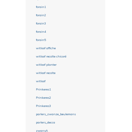
forain1
forain2
forain3
forain4
forain5
witloof affiche
witloof recolte chicoré
witloof planter
witloof recolte
witloof
Prinkeres1
Prinkeres2
Prinkeres3
parlers_zwanze_beulemans
parlers_decca
zwansA