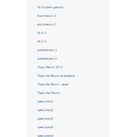
St-Guidon géants
Escrimeurs 1
escrimeurs 2
St-V 2
St-V 3
arbalétriers 1
arbalétriers 2
Tapis fleurs 1971
Tapis de fleurs se prépare
Tapis de fleurs - pose
Tapis de Fleurs
speculoos1
speculoos2
speculoos3
speculoos5
speculoos4