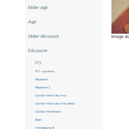
Slider agir
Agir
Slider découvrir
Image dan
Découvrir
PCI
PCI- vignettes
Meyboom
Meyboom 2
Carillon Mont des Arts
Carillon Mont des Arts détail
Carillon Parlement
Beer
Ommegang B