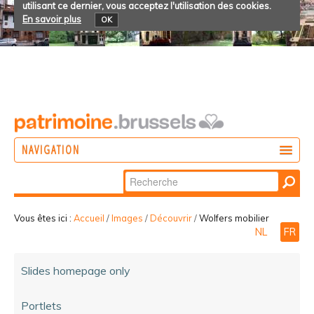
utilisant ce dernier, vous acceptez l'utilisation des cookies.
En savoir plus
OK
NAVIGATION
Chercher par
AGIR
Recherche
DÉCOUVRIR
avancée…
Vous êtes ici :
Accueil
/
Images
/
Découvrir
/
Wolfers mobilier
NL
FR
PARTICIPER
Slides homepage only
Portlets