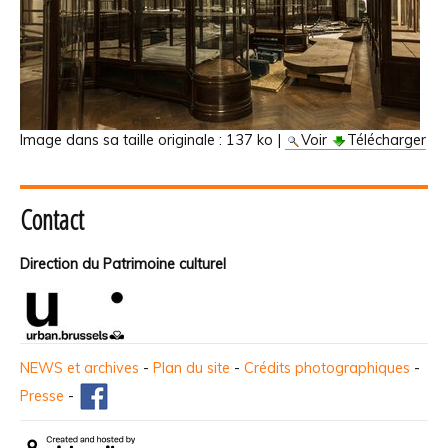
Image dans sa taille originale :
137 ko
|
Voir
Télécharger
Contact
Direction du Patrimoine culturel
NEWS et archives
-
Plan du site
-
Crédits photographiques
-
Presse
-