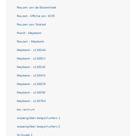
Reuzen van de Bezemhoek
Reuzen. Affiche van 1935
Reuzen van Stokkel
Paard - Meyboom
Reuzen - Meyboom
Meyboom - x118944
Meyboom - x118801
Meyboom - x118942
Meyboom - x118903
Meyboom - x118825
Meyboom - x118950
Meyboom - x118764
doc centrum
wapengilden boogschutters 1
wapengilden boogschutters 2
St-Guido 1