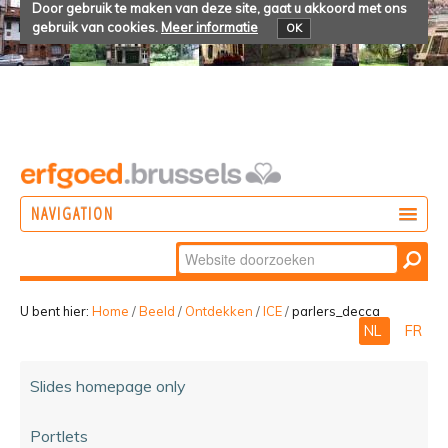
Door gebruik te maken van deze site, gaat u akkoord met ons
gebruik van cookies.
Meer informatie
OK
NAVIGATION
Zoek
DOEN
Geavanceerd
ONTDEKKEN
zoeken...
U bent hier:
Home
/
Beeld
/
Ontdekken
/
ICE
/
parlers_decca
NL
FR
BELEVEN
Slides homepage only
Portlets