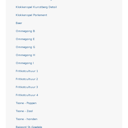
Klokkenspel Kunstberg Detail
Klokkenspel Parlement
Beer
Ommegang B
Ommegang E
Ommegang G
Ommegang H
Ommegang I
Fritkotcultuur 1
Fritkotcultuur 2
Fritkotcultuur 3
Fritkotcultuur 4
Toone - Poppen
Toone - Zaal
Toone - handen
Beiaard St-Goedele