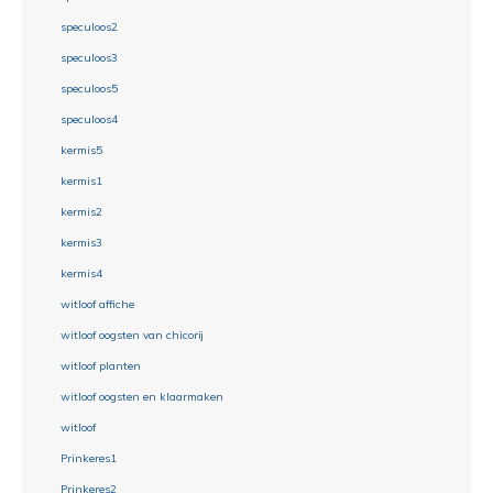
speculoos2
speculoos3
speculoos5
speculoos4
kermis5
kermis1
kermis2
kermis3
kermis4
witloof affiche
witloof oogsten van chicorij
witloof planten
witloof oogsten en klaarmaken
witloof
Prinkeres1
Prinkeres2