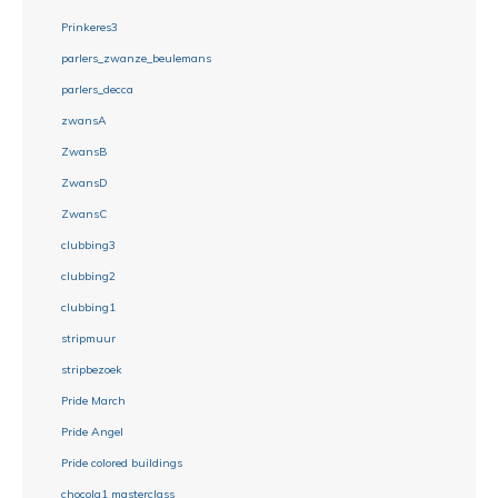
Prinkeres3
parlers_zwanze_beulemans
parlers_decca
zwansA
ZwansB
ZwansD
ZwansC
clubbing3
clubbing2
clubbing1
stripmuur
stripbezoek
Pride March
Pride Angel
Pride colored buildings
chocola1 masterclass