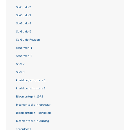
St-Guido 2
St-Guido 3
St-Guido 4
St-Guido 5
St-Guido Reuzen
schermen 1
schermen 2
St-V 2
St-V 3
kruisboogschutters 1
kruisboogschutters 2
Bloementapijt 1972
bloementapijt in opbouw
Bloementapijt - schikken
bloementapijt in aanleg
speculoos1