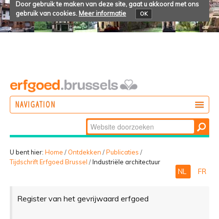
Door gebruik te maken van deze site, gaat u akkoord met ons
gebruik van cookies.
Meer informatie
OK
NAVIGATION
Zoek
DOEN
Geavanceerd
ONTDEKKEN
zoeken...
U bent hier:
Home
/
Ontdekken
/
Publicaties
/
Tijdschrift Erfgoed Brussel
/
Industriële architectuur
BELEVEN
NL
FR
Register van het gevrijwaard erfgoed