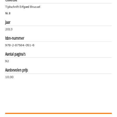
Tijdschrift Erfgoed Brussel
Nr.
8
Jaar
2013
Isbn-nummer
978-2-87584-051-6
Aantal pagina's
92
Aanbevolen prijs
10,00