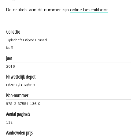
De artikels van dit nummer zijn
online beschikbaar
.
Collectie
Tijdschrift Erfgoed Brussel
Nr.
21
Jaar
2016
Nr wettelijk depot
D/2016/6860/019
Isbn-nummer
978-2-87584-136-0
Aantal pagina's
112
Aanbevolen prijs