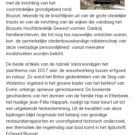
met de inrichting van het
voorstedelijke grondgebied rond
Brussel, tekende hij de krachtlijnen uit van de grote stedelijke
tracés en van de inrichting van de wijken die vandaag het
Brussels Hoofdstedelijk Gewest vormen. Dankzij
familiearchieven, die tot nog toe nauwelijks ontsloten waren,
kon de opmerkelijke stedenbouwkundige nalatenschap van
deze veelzijdige persoonlijkheid vanuit meerdere
invalshoeken worden belicht.
De beide artikels van de rubriek Varia kondigen het
jaarthema van 2017 aan: de wisselwerking tussen erfgoed
en natuur. Zo werd het Britse gedenkteken van de Slag van
Waterloo, ingebed in het groene kader van het kerkhof van
Evere, onlangs opnieuw gerestaureerd. De boeiende
geschiedenis van het domein van de familie Hap in Etterbeek,
het huidige Jean-Félix Happark, nodigt op haar beurt uit tot
een uitgekiende herbestemming. Uit de kwaliteit van deze
bijdragen blijkt nogmaals het belang van grondige
restauratierapporten en voorafgaand historisch onderzoek,
een thematiek die regelmatig aan bod komt in het tijdschrift
Erfgoed Brussel.