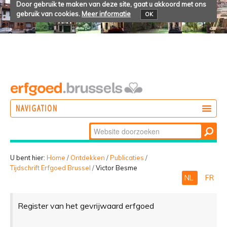
Door gebruik te maken van deze site, gaat u akkoord met ons
gebruik van cookies.
Meer informatie
OK
NAVIGATION
Zoek
DOEN
Geavanceerd
ONTDEKKEN
zoeken...
U bent hier:
Home
/
Ontdekken
/
Publicaties
/
Tijdschrift Erfgoed Brussel
/
Victor Besme
BELEVEN
NL
FR
Register van het gevrijwaard erfgoed