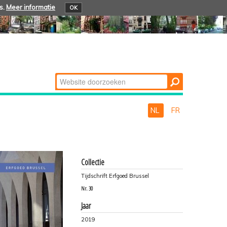
s.
Meer informatie
OK
Zoek
Geavanceerd
zoeken...
NL
FR
Collectie
Tijdschrift Erfgoed Brussel
Nr.
30
Jaar
2019