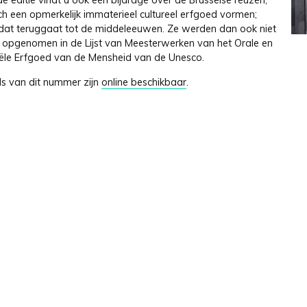
de editie vindt u ook een bijdrage over de Brusselse reuzen,
ch een opmerkelijk immaterieel cultureel erfgoed vormen;
dat teruggaat tot de middeleeuwen. Ze werden dan ook niet
s opgenomen in de Lijst van Meesterwerken van het Orale en
ële Erfgoed van de Mensheid van de Unesco.
ls van dit nummer zijn
online beschikbaar
.