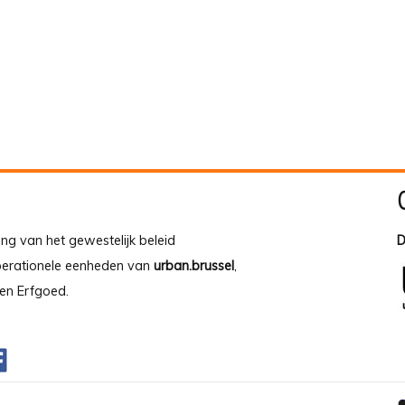
ing van het gewestelijk beleid
D
operationele eenheden van
urban.brussel
,
en Erfgoed.