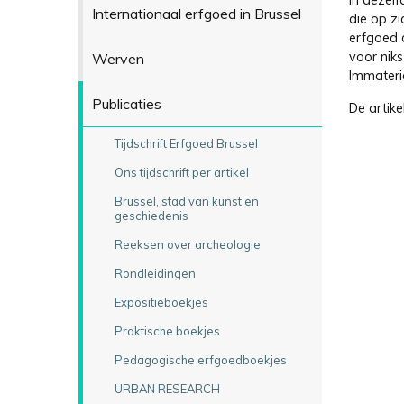
In dezelf
Internationaal erfgoed in Brussel
die op zi
erfgoed 
voor nik
Werven
Immateri
Publicaties
De artike
Tijdschrift Erfgoed Brussel
Ons tijdschrift per artikel
Brussel, stad van kunst en
geschiedenis
Reeksen over archeologie
Rondleidingen
Expositieboekjes
Praktische boekjes
Pedagogische erfgoedboekjes
URBAN RESEARCH