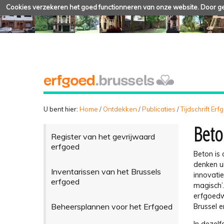
Cookies verzekeren het goed functionneren van onze website. Door geb
U bent hier:
Home
/
Ontdekken
/
Publicaties
/
Tijdschrift Er
Beto
Register van het gevrijwaard
erfgoed
Beton is
denken u
Inventarissen van het Brussels
innovatie
erfgoed
magisch’
erfgoedw
Beheersplannen voor het Erfgoed
Brussel 