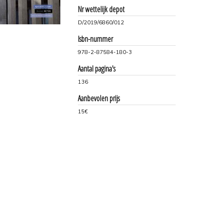
Nr wettelijk depot
D/2019/6860/012
Isbn-nummer
978-2-87584-180-3
Aantal pagina's
136
Aanbevolen prijs
15€