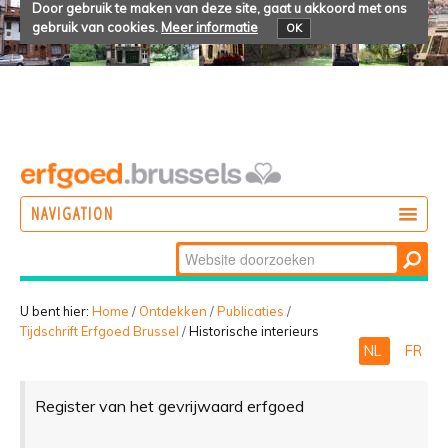
Door gebruik te maken van deze site, gaat u akkoord met ons
gebruik van cookies.
Meer informatie
OK
NAVIGATION
Zoek
DOEN
Geavanceerd
ONTDEKKEN
zoeken...
U bent hier:
Home
/
Ontdekken
/
Publicaties
/
Tijdschrift Erfgoed Brussel
/
Historische interieurs
BELEVEN
NL
FR
Register van het gevrijwaard erfgoed