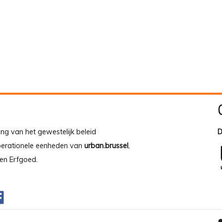
ing van het gewestelijk beleid
D
operationele eenheden van
urban.brussel
,
en Erfgoed.