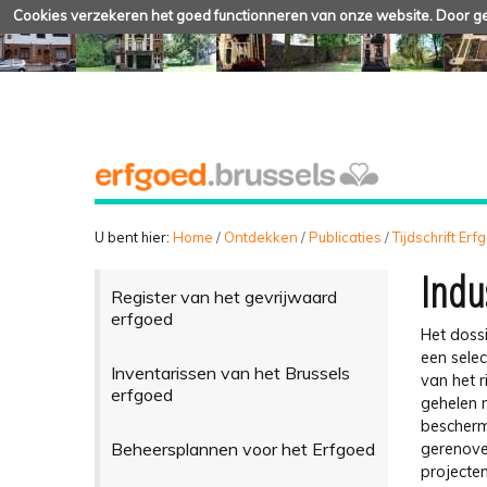
Cookies verzekeren het goed functionneren van onze website. Door geb
U bent hier:
Home
/
Ontdekken
/
Publicaties
/
Tijdschrift Er
Indu
Register van het gevrijwaard
erfgoed
Het doss
een selec
Inventarissen van het Brussels
van het r
erfgoed
gehelen 
bescherm
Beheersplannen voor het Erfgoed
gerenove
projecte