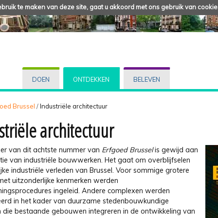
ruik te maken van deze site, gaat u akkoord met ons gebruik van cookie
DOEN
ONTDEKKEN
BELEVEN
fgoed Brussel
/
Industriële architectuur
striële architectuur
ier van dit achtste nummer van
Erfgoed Brussel
is gewijd aan
tie van industriële bouwwerken. Het gaat om overblijfselen
ijke industriële verleden van Brussel. Voor sommige grotere
met uitzonderlijke kenmerken werden
ingsprocedures ingeleid. Andere complexen werden
erd in het kader van duurzame stedenbouwkundige
n die bestaande gebouwen integreren in de ontwikkeling van