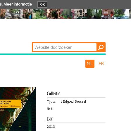
s.
Meer informatie
OK
Zoek
Geavanceerd
zoeken...
NL
FR
Collectie
Tijdschrift Erfgoed Brussel
Nr.
8
Jaar
2013