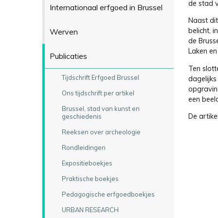
de stad 
Internationaal erfgoed in Brussel
Naast di
belicht, 
Werven
de Bruss
Laken en
Publicaties
Ten slot
Tijdschrift Erfgoed Brussel
dagelijk
opgravin
Ons tijdschrift per artikel
een beel
Brussel, stad van kunst en
De artike
geschiedenis
Reeksen over archeologie
Rondleidingen
Expositieboekjes
Praktische boekjes
Pedagogische erfgoedboekjes
URBAN RESEARCH