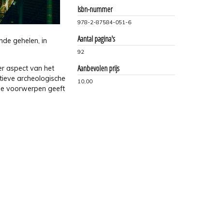
Isbn-nummer
978-2-87584-051-6
Aantal pagina's
mde gehelen, in
92
Aanbevolen prijs
er aspect van het
tieve archeologische
10,00
ine voorwerpen geeft