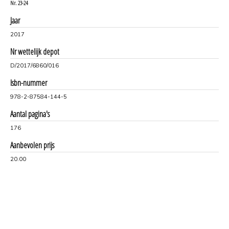
Nr.
23-24
Jaar
2017
Nr wettelijk depot
D/2017/6860/016
Isbn-nummer
978-2-87584-144-5
Aantal pagina's
176
Aanbevolen prijs
20.00