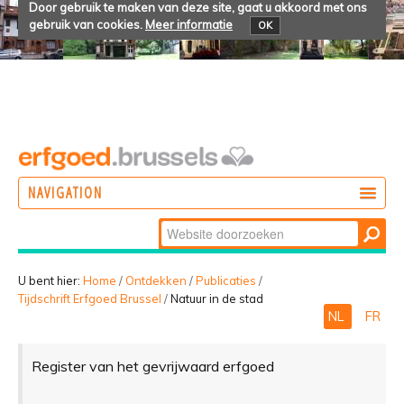
Door gebruik te maken van deze site, gaat u akkoord met ons
gebruik van cookies.
Meer informatie
OK
NAVIGATION
Zoek
DOEN
Geavanceerd
ONTDEKKEN
zoeken...
U bent hier:
Home
/
Ontdekken
/
Publicaties
/
Tijdschrift Erfgoed Brussel
/
Natuur in de stad
BELEVEN
NL
FR
Register van het gevrijwaard erfgoed