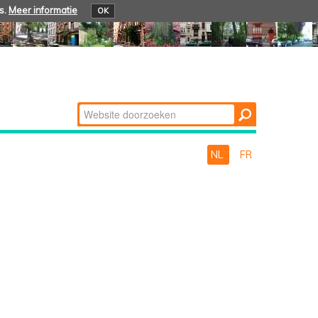
s.
Meer informatie
OK
Zoek
Geavanceerd
zoeken...
NL
FR