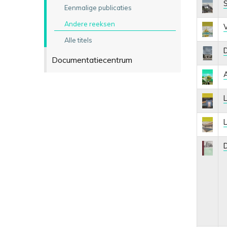
S
Eenmalige publicaties
Andere reeksen
Alle titels
D
Documentatiecentrum
A
L
L
D