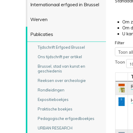
Standaar
Internationaal erfgoed in Brussel
Werven
Om ze
Om de
Publicaties
U kan
Filter
Tijdschrift Erfgoed Brussel
Ons tijdschrift per artikel
Toon
Brussel, stad van kunst en
geschiedenis
T
Reeksen over archeologie
R
Rondleidingen
Expositieboekjes
H
Praktische boekjes
Pedagogische erfgoedboekjes
URBAN RESEARCH