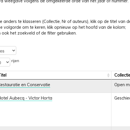
d weegave volgens de omgekeerde orde van het jaar of nummer.
 anders te klasseren (Collectie, Nr of auteurs), klik op de titel van
 volgorde om te keren, klik opnieuw op het hoofd van de kolom;
 ook het zoekveld of de filter gebruiken.
rijen
itel
Collecti
estauratie en Conservatie
Open m
otel Aubecq - Victor Horta
Geschied