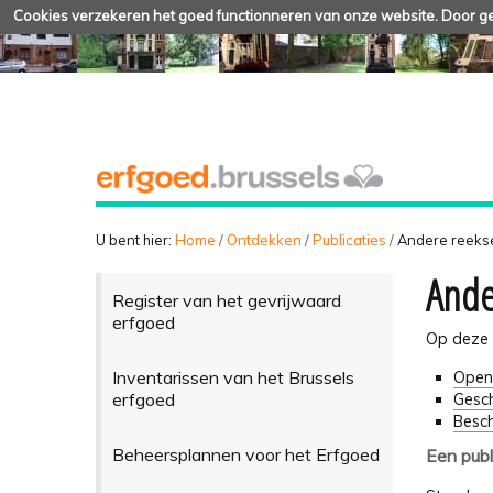
Cookies verzekeren het goed functionneren van onze website. Door geb
U bent hier:
Home
/
Ontdekken
/
Publicaties
/
Andere reeks
Ande
Register van het gevrijwaard
erfgoed
Op deze p
Inventarissen van het Brussels
Open
erfgoed
Gesch
Besc
Beheersplannen voor het Erfgoed
Een publ