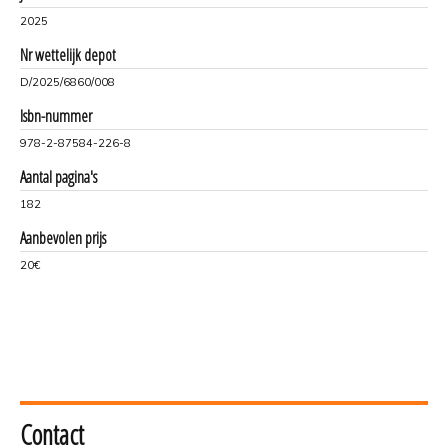
2025
Nr wettelijk depot
D/2025/6860/008
Isbn-nummer
978-2-87584-226-8
Aantal pagina's
182
Aanbevolen prijs
20€
Contact