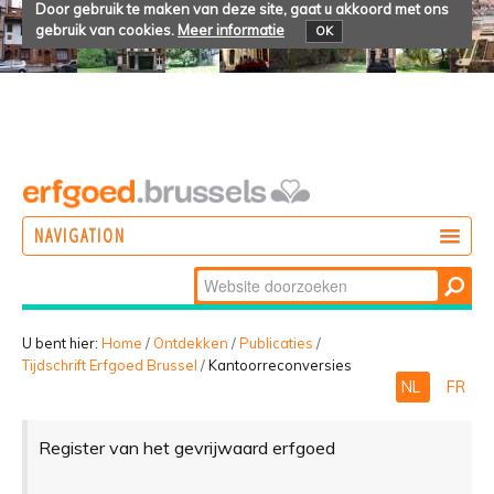
Door gebruik te maken van deze site, gaat u akkoord met ons
gebruik van cookies.
Meer informatie
OK
NAVIGATION
Zoek
DOEN
Geavanceerd
ONTDEKKEN
zoeken...
U bent hier:
Home
/
Ontdekken
/
Publicaties
/
Tijdschrift Erfgoed Brussel
/
Kantoorreconversies
BELEVEN
NL
FR
Register van het gevrijwaard erfgoed