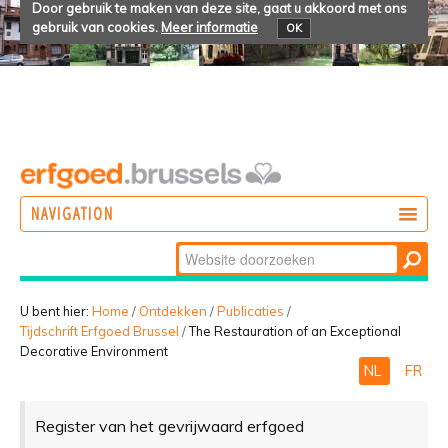
Door gebruik te maken van deze site, gaat u akkoord met ons
gebruik van cookies.
Meer informatie
OK
NAVIGATION
Zoek
DOEN
Geavanceerd
ONTDEKKEN
zoeken...
U bent hier:
Home
/
Ontdekken
/
Publicaties
/
Tijdschrift Erfgoed Brussel
/
The Restauration of an Exceptional
BELEVEN
Decorative Environment
NL
FR
Register van het gevrijwaard erfgoed