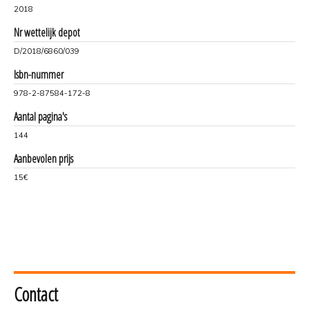
2018
Nr wettelijk depot
D/2018/6860/039
Isbn-nummer
978-2-87584-172-8
Aantal pagina's
144
Aanbevolen prijs
15€
Contact