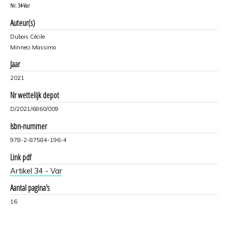
Nr.
34-Var
Auteur(s)
Dubois Cécile
Minneci Massimo
Jaar
2021
Nr wettelijk depot
D/2021/6860/009
Isbn-nummer
978-2-87584-196-4
Link pdf
Artikel 34 - Var
Aantal pagina's
16