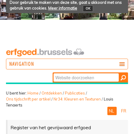
Door gebruik te maken van deze site, gaat u akkoord met ons
gebruik van cookies.
Meer informatie
OK
NAVIGATION
Zoek
DOEN
Geavanceerd
ONTDEKKEN
zoeken...
U bent hier:
Home
/
Ontdekken
/
Publicaties
/
Ons tijdschrift per artikel
/
Nr34: Kleuren en Texturen
/
Louis
BELEVEN
Tenaerts
NL
FR
Register van het gevrijwaard erfgoed