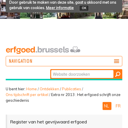
Door gebruik te maken van deze site, gaat u akkoord met ons
gebruik van cookies.
Meer informatie
OK
NAVIGATION
Zoek
DOEN
Geavanceerd
ONTDEKKEN
zoeken...
U bent hier:
Home
/
Ontdekken
/
Publicaties
/
Ons tijdschrift per artikel
/
Extra nr 2013 : Het erfgoed schrijft onze
BELEVEN
geschiedenis
NL
FR
Register van het gevrijwaard erfgoed