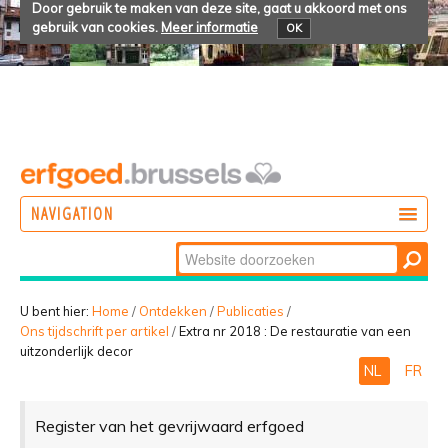
Door gebruik te maken van deze site, gaat u akkoord met ons
gebruik van cookies.
Meer informatie
OK
NAVIGATION
Zoek
DOEN
Geavanceerd
ONTDEKKEN
zoeken...
U bent hier:
Home
/
Ontdekken
/
Publicaties
/
Ons tijdschrift per artikel
/
Extra nr 2018 : De restauratie van een
BELEVEN
uitzonderlijk decor
NL
FR
Register van het gevrijwaard erfgoed