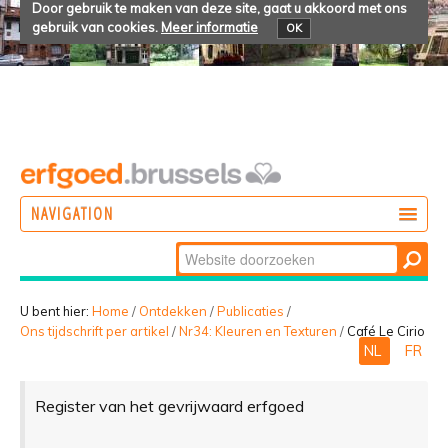
Door gebruik te maken van deze site, gaat u akkoord met ons
gebruik van cookies.
Meer informatie
OK
NAVIGATION
Zoek
DOEN
Geavanceerd
ONTDEKKEN
zoeken...
U bent hier:
Home
/
Ontdekken
/
Publicaties
/
Ons tijdschrift per artikel
/
Nr34: Kleuren en Texturen
/
Café Le Cirio
BELEVEN
NL
FR
Register van het gevrijwaard erfgoed