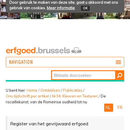
Door gebruik te maken van deze site, gaat u akkoord met ons
gebruik van cookies.
Meer informatie
OK
NAVIGATION
Zoek
DOEN
Geavanceerd
ONTDEKKEN
zoeken...
U bent hier:
Home
/
Ontdekken
/
Publicaties
/
Ons tijdschrift per artikel
/
Nr34: Kleuren en Texturen
/
De
BELEVEN
rocaillekunst, van de Romeinse oudheid tot nu
NL
FR
Register van het gevrijwaard erfgoed