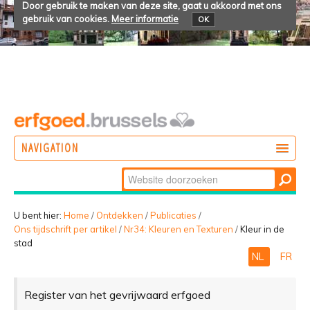
Door gebruik te maken van deze site, gaat u akkoord met ons
gebruik van cookies.
Meer informatie
OK
NAVIGATION
Zoek
DOEN
Geavanceerd
ONTDEKKEN
zoeken...
U bent hier:
Home
/
Ontdekken
/
Publicaties
/
Ons tijdschrift per artikel
/
Nr34: Kleuren en Texturen
/
Kleur in de
BELEVEN
stad
NL
FR
Register van het gevrijwaard erfgoed