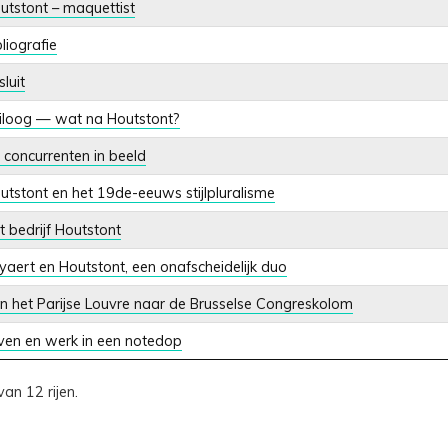
utstont – maquettist
bliografie
luit
iloog — wat na Houtstont?
 concurrenten in beeld
utstont en het 19de-eeuws stijlpluralisme
t bedrijf Houtstont
yaert en Houtstont, een onafscheidelijk duo
n het Parijse Louvre naar de Brusselse Congreskolom
ven en werk in een notedop
van 12 rijen.