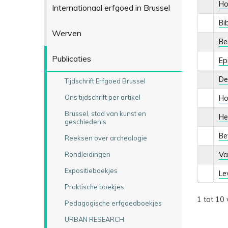
Ho
Internationaal erfgoed in Brussel
Bi
Werven
Bes
Publicaties
Ep
De
Tijdschrift Erfgoed Brussel
Ons tijdschrift per artikel
Ho
Brussel, stad van kunst en
He
geschiedenis
Be
Reeksen over archeologie
Rondleidingen
Va
Expositieboekjes
Le
Praktische boekjes
1 tot 10 
Pedagogische erfgoedboekjes
URBAN RESEARCH