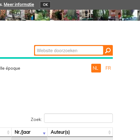
s.
Meer informatie
OK
Zoek
Geavanceerd
zoeken...
NL
FR
lle époque
Zoek:
Nr./Jaar
Auteur(s)