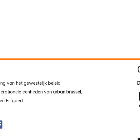
ing van het gewestelijk beleid
D
operationele eenheden van
urban.brussel
,
en Erfgoed.