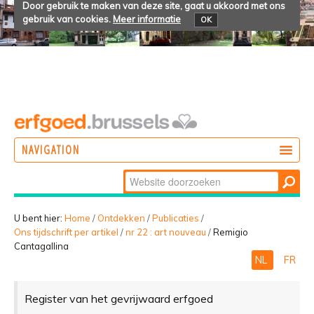
Door gebruik te maken van deze site, gaat u akkoord met ons
gebruik van cookies.
Meer informatie
OK
NAVIGATION
Zoek
DOEN
Geavanceerd
ONTDEKKEN
zoeken...
U bent hier:
Home
/
Ontdekken
/
Publicaties
/
Ons tijdschrift per artikel
/
nr 22 : art nouveau
/
Remigio
BELEVEN
Cantagallina
NL
FR
Register van het gevrijwaard erfgoed