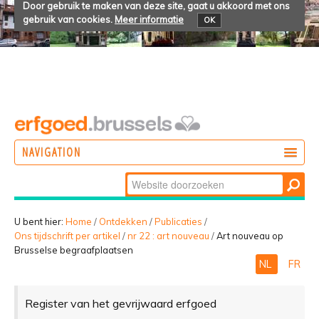
Door gebruik te maken van deze site, gaat u akkoord met ons
gebruik van cookies.
Meer informatie
OK
NAVIGATION
Zoek
DOEN
Geavanceerd
ONTDEKKEN
zoeken...
U bent hier:
Home
/
Ontdekken
/
Publicaties
/
Ons tijdschrift per artikel
/
nr 22 : art nouveau
/
Art nouveau op
BELEVEN
Brusselse begraafplaatsen
NL
FR
Register van het gevrijwaard erfgoed