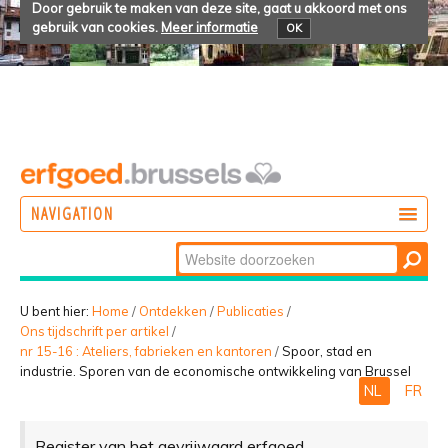
Door gebruik te maken van deze site, gaat u akkoord met ons
gebruik van cookies.
Meer informatie
OK
NAVIGATION
Zoek
DOEN
Geavanceerd
ONTDEKKEN
zoeken...
U bent hier:
Home
/
Ontdekken
/
Publicaties
/
Ons tijdschrift per artikel
/
BELEVEN
nr 15-16 : Ateliers, fabrieken en kantoren
/
Spoor, stad en
industrie. Sporen van de economische ontwikkeling van Brussel
NL
FR
Register van het gevrijwaard erfgoed