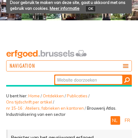
Door gebruik te maken van deze site, gaat u akkoord met ons
gebruik van cookies.
Meer informatie
OK
NAVIGATION
Zoek
DOEN
Geavanceerd
ONTDEKKEN
zoeken...
U bent hier:
Home
/
Ontdekken
/
Publicaties
/
Ons tijdschrift per artikel
/
BELEVEN
nr 15-16 : Ateliers, fabrieken en kantoren
/
Brouwerij Atlas.
Industrialisering van een sector
NL
FR
Register van het gevrijwaard erfgoed