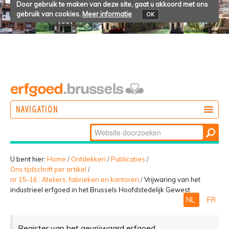
Door gebruik te maken van deze site, gaat u akkoord met ons
gebruik van cookies.
Meer informatie
OK
NAVIGATION
Zoek
DOEN
Geavanceerd
ONTDEKKEN
zoeken...
U bent hier:
Home
/
Ontdekken
/
Publicaties
/
Ons tijdschrift per artikel
/
BELEVEN
nr 15-16 : Ateliers, fabrieken en kantoren
/
Vrijwaring van het
industrieel erfgoed in het Brussels Hoofdstedelijk Gewest
NL
FR
Register van het gevrijwaard erfgoed