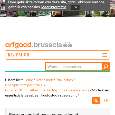
Door gebruik te maken van deze site, gaat u akkoord met ons
gebruik van cookies.
Meer informatie
OK
NAVIGATION
Zoek
DOEN
Geavanceerd
ONTDEKKEN
zoeken...
U bent hier:
Home
/
Ontdekken
/
Publicaties
/
Ons tijdschrift per artikel
/
BELEVEN
Extra nr 2013 : Het erfgoed schrijft onze geschiedenis
/
Modern en
eigentijds Brussel. Een hoofdstad in beweging?
NL
FR
Register van het gevrijwaard erfgoed