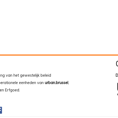
ing van het gewestelijk beleid
D
operationele eenheden van
urban.brussel
,
en Erfgoed.