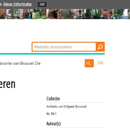
s.
Meer informatie
OK
Zoek
Geavanceerd
zoeken...
NL
FR
boorte van Brussel. De
keren
Collectie
Artikels uit Erfgoed Brussel
Nr.
EN-1
Auteur(s)