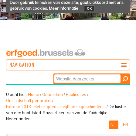
Door gebruik te maken van deze site, gaat u akkoord met ons
gebruik van cookies.
Meer informatie
OK
NAVIGATION
Zoek
DOEN
Geavanceerd
ONTDEKKEN
zoeken...
U bent hier:
Home
/
Ontdekken
/
Publicaties
/
Ons tijdschrift per artikel
/
BELEVEN
Extra nr 2013 : Het erfgoed schrijft onze geschiedenis
/
De luister
van een hoofdstad. Brussel, centrum van de Zuiderlijke
Nederlanden
NL
FR