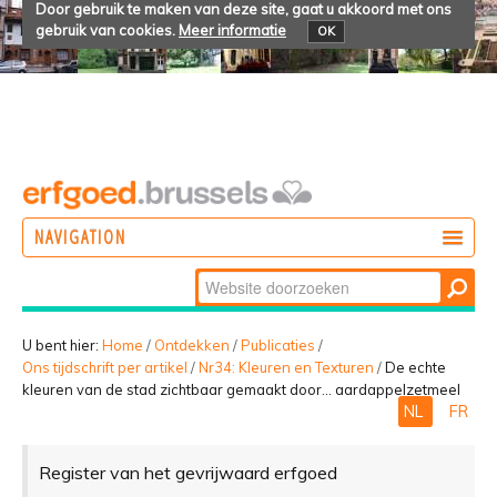
Door gebruik te maken van deze site, gaat u akkoord met ons
gebruik van cookies.
Meer informatie
OK
NAVIGATION
Zoek
DOEN
Geavanceerd
ONTDEKKEN
zoeken...
U bent hier:
Home
/
Ontdekken
/
Publicaties
/
Ons tijdschrift per artikel
/
Nr34: Kleuren en Texturen
/
De echte
BELEVEN
kleuren van de stad zichtbaar gemaakt door... aardappelzetmeel
NL
FR
Register van het gevrijwaard erfgoed