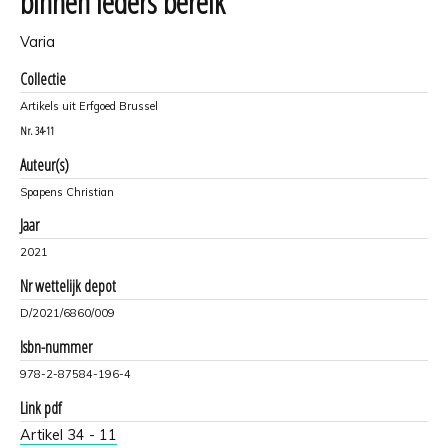
binnen ieders bereik
Varia
Collectie
Artikels uit Erfgoed Brussel
Nr.
34-11
Auteur(s)
Spapens Christian
Jaar
2021
Nr wettelijk depot
D/2021/6860/009
Isbn-nummer
978-2-87584-196-4
Link pdf
Artikel 34 - 11