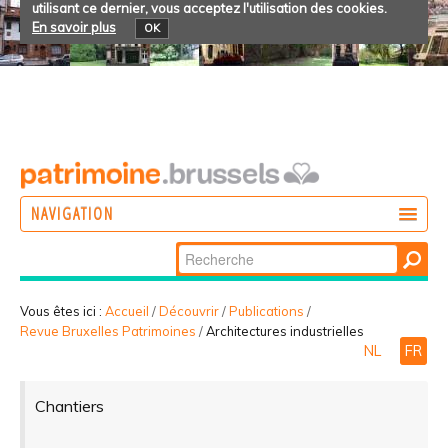
utilisant ce dernier, vous acceptez l'utilisation des cookies.
En savoir plus
OK
NAVIGATION
Chercher par
AGIR
Recherche
DÉCOUVRIR
avancée…
Vous êtes ici :
Accueil
/
Découvrir
/
Publications
/
Revue Bruxelles Patrimoines
/
Architectures industrielles
PARTICIPER
NL
FR
Chantiers