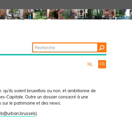
Chercher par
Recherche
avancée…
NL
FR
 qu’ils soient bruxellois ou non, et ambitionne de
les-Capitale. Outre un dossier consacré à une
 sur le patrimoine et des news.
b@urban.brussels
)
.