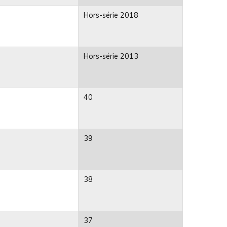
Hors-série 2018
Hors-série 2013
40
39
38
37