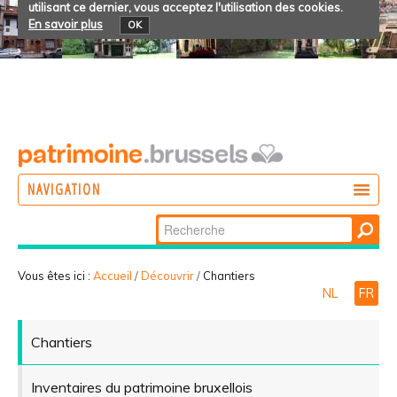
utilisant ce dernier, vous acceptez l'utilisation des cookies.
En savoir plus
OK
NAVIGATION
Chercher par
AGIR
Recherche
DÉCOUVRIR
avancée…
Vous êtes ici :
Accueil
/
Découvrir
/
Chantiers
NL
FR
PARTICIPER
Chantiers
Inventaires du patrimoine bruxellois