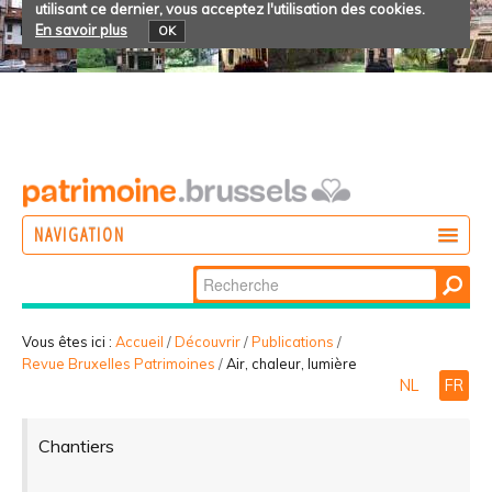
utilisant ce dernier, vous acceptez l'utilisation des cookies.
En savoir plus
OK
NAVIGATION
Chercher par
AGIR
Recherche
DÉCOUVRIR
avancée…
Vous êtes ici :
Accueil
/
Découvrir
/
Publications
/
Revue Bruxelles Patrimoines
/
Air, chaleur, lumière
PARTICIPER
NL
FR
Chantiers