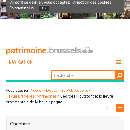
utilisant ce dernier, vous acceptez l'utilisation des cookies.
En savoir plus
OK
NAVIGATION
Chercher par
AGIR
Recherche
DÉCOUVRIR
avancée…
Vous êtes ici :
Accueil
/
Découvrir
/
Publications
/
Revue Bruxelles Patrimoines
/
Georges Houtstont et la fièvre
PARTICIPER
ornementale de la belle époque
NL
FR
Chantiers