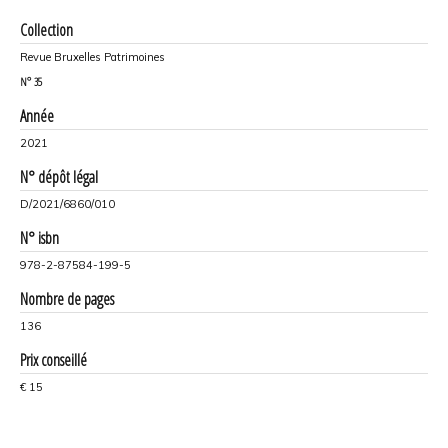
Collection
Revue Bruxelles Patrimoines
N°
35
Année
2021
N° dépôt légal
D/2021/6860/010
N° isbn
978-2-87584-199-5
Nombre de pages
136
Prix conseillé
€ 15