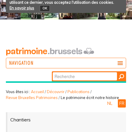
utilisant ce dernier, vous acceptez l'utilisation des cookies.
En savoir plus
OK
NAVIGATION
Chercher par
AGIR
Recherche
DÉCOUVRIR
avancée…
Vous êtes ici :
Accueil
/
Découvrir
/
Publications
/
Revue Bruxelles Patrimoines
/
Le patrimoine écrit notre histoire
PARTICIPER
NL
FR
Chantiers