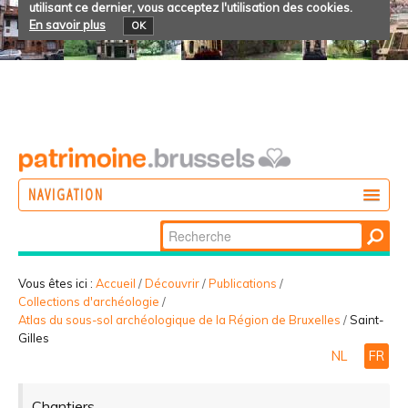
utilisant ce dernier, vous acceptez l'utilisation des cookies.
En savoir plus
OK
NAVIGATION
Chercher par
AGIR
Recherche
DÉCOUVRIR
avancée…
Vous êtes ici :
Accueil
/
Découvrir
/
Publications
/
Collections d'archéologie
/
PARTICIPER
Atlas du sous-sol archéologique de la Région de Bruxelles
/
Saint-
Gilles
NL
FR
Chantiers