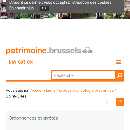
utilisant ce dernier, vous acceptez l'utilisation des cookies.
En savoir plus
OK
NAVIGATION
Chercher par
AGIR
Recherche
DÉCOUVRIR
avancée…
Vous êtes ici :
Accueil
/
Liens
/
Expos
/
Archéologie préventive
/
Saint-Gilles
PARTICIPER
NL
FR
Ordonnances et arrêtés