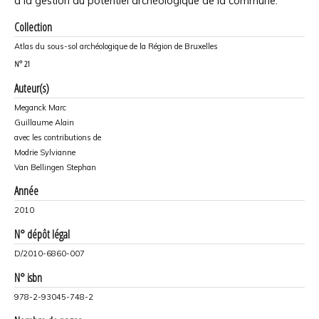
à la gestion du potentiel archéologique de la commune.
Collection
Atlas du sous-sol archéologique de la Région de Bruxelles
N°
21
Auteur(s)
Meganck Marc
Guillaume Alain
avec les contributions de
Modrie Sylvianne
Van Bellingen Stephan
Année
2010
N° dépôt légal
D/2010-6860-007
N° isbn
978-2-93045-748-2