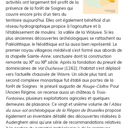
activités ont largement tiré profit de la
présence de la forêt de Soignes qui
couvre encore près d’un tiers du
territoire aujourd’hui. Elles ont également bénéficié d’un
réseau hydrographique propice à l’agriculture et à
l’établissement de moulins : la vallée de la Woluwe. Si les
plus anciennes découvertes archéologiques se rattachent au
Paléolithique, le Néolithique est lui aussi bien représenté. Le
premier noyau villageois médiéval s’est formé aux abords de
la chapelle Sainte-Anne, sanctuaire dont la construction
e
e
remonte au XI
ou XII
siècle. Après la fondation du prieuré de
dominicaines de
Val Duchesse
(1262), l’habitat s’est déplacé
vers l’actuelle chaussée de Wavre. Un siècle plus tard, un
second complexe monastique fut établi aux portes de la
forêt de Soignes : le prieuré augustin de
Rouge-Cloître
. Pour
l’Ancien Régime, on recense aussi un château à
Trois-
Fontaines
, plusieurs exploitations agricoles et quelques
demeures de plaisance. Ce vingt et unième volume de l’
Atlas
du sous-sol archéologique de la
Région de Bruxelles
propose
également un inventaire détaillé des découvertes réalisées à
Auderghem ainsi qu’une série de recommandations relatives