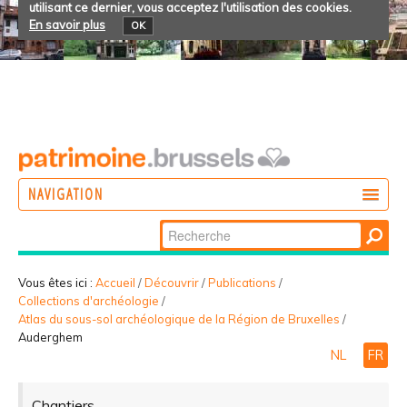
utilisant ce dernier, vous acceptez l'utilisation des cookies.
En savoir plus
OK
NAVIGATION
Chercher par
AGIR
Recherche
DÉCOUVRIR
avancée…
Vous êtes ici :
Accueil
/
Découvrir
/
Publications
/
Collections d'archéologie
/
PARTICIPER
Atlas du sous-sol archéologique de la Région de Bruxelles
/
Auderghem
NL
FR
Chantiers