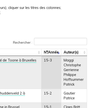
rs), cliquer sur les titres des colonnes;
;
Rechercher :
N°/Année
Auteur(s)
l de Toone à Bruxelles
15-3
Maggi
Christophe
Gerrienne
Philippe
Hoffsummer
Patrick
chuddenveld 2 à
15-2
Gautier
Patrice
e in Brussel
15-1
Claes Britt