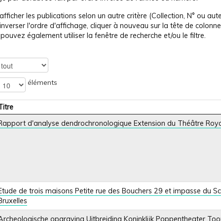
afficher les publications selon un autre critère (Collection, N° ou auteu
inverser l'ordre d'affichage, cliquer à nouveau sur la tête de colonne
pouvez également utiliser la fenêtre de recherche et/ou le filtre.
éléments
Titre
Rapport d'analyse dendrochronologique Extension du Théâtre Roya
Etude de trois maisons Petite rue des Bouchers 29 et impasse du S
Bruxelles
Archeologische opgraving Uitbreiding Koninklijk Poppentheater Toon