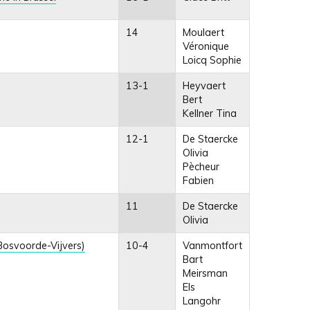
14
Moulaert
Véronique
Loicq Sophie
13-1
Heyvaert
Bert
Kellner Tina
12-1
De Staercke
Olivia
Pècheur
Fabien
11
De Staercke
Olivia
(Bosvoorde-Vijvers)
10-4
Vanmontfort
Bart
Meirsman
Els
Langohr