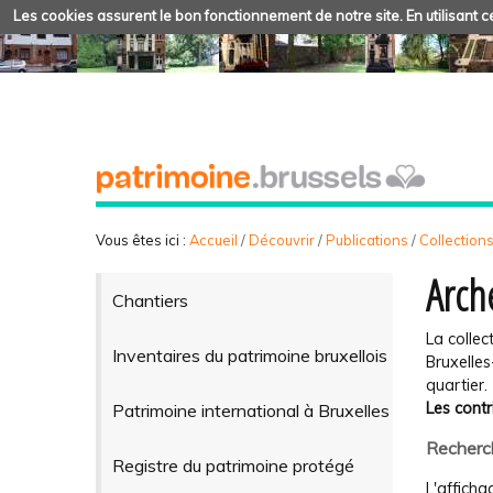
Les cookies assurent le bon fonctionnement de notre site. En utilisant ce
Vous êtes ici :
Accueil
/
Découvrir
/
Publications
/
Collection
Arch
Chantiers
La collec
Inventaires du patrimoine bruxellois
Bruxelles
quartier.
Les contr
Patrimoine international à Bruxelles
Recherch
Registre du patrimoine protégé
L'afficha