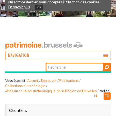
utilisant ce dernier, vous acceptez l'utilisation des cookies.
En savoir plus
OK
NAVIGATION
Chercher par
AGIR
Recherche
DÉCOUVRIR
avancée…
Vous êtes ici :
Accueil
/
Découvrir
/
Publications
/
Collections d'archéologie
/
PARTICIPER
Atlas du sous-sol archéologique de la Région de Bruxelles
/
Ixelles
NL
FR
Chantiers