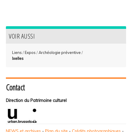
VOIR AUSSI
Liens
/
Expos
/
Archéologie préventive
/
Ixelles
Contact
Direction du Patrimoine culturel
NEWS et archives
-
Plan du site
-
Crédits photographiques
-