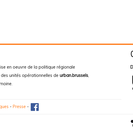
ise en oeuvre de la politique régionale
D
e des unités opérationnelles de
urban.brussels
,
imoine
.
iques
-
Presse
-