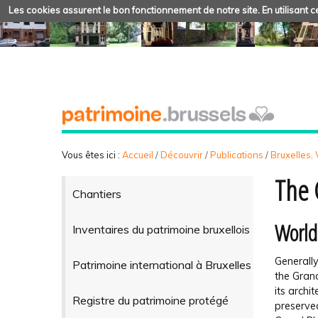
Les cookies assurent le bon fonctionnement de notre site. En utilisant ce
Vous êtes ici :
Accueil
/
Découvrir
/
Publications
/
Bruxelles, V
The 
Chantiers
World
Inventaires du patrimoine bruxellois
Generally
Patrimoine international à Bruxelles
the Grand
its archi
Registre du patrimoine protégé
preserved