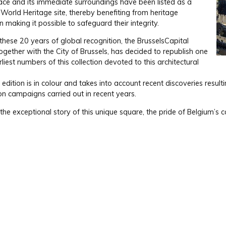
ace and its immediate surroundings have been listed as a
orld Heritage site, thereby bene­fiting from heritage
n making it possible to safeguard their integrity.
hese 20 years of global recognition, the Brussels­Capital
ogether with the City of Brussels, has decided to republish one
rliest numbers of this collection devoted to this architectural
edition is in colour and takes into account recent discoveries result­
on campaigns carried out in recent years.
the exceptional story of this unique square, the pride of Belgium’s ca