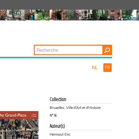
Chercher par
Recherche
avancée…
NL
FR
Collection
Bruxelles, Ville d'Art et d'Histoire
N°
56
Auteur(s)
Hennaut Eric