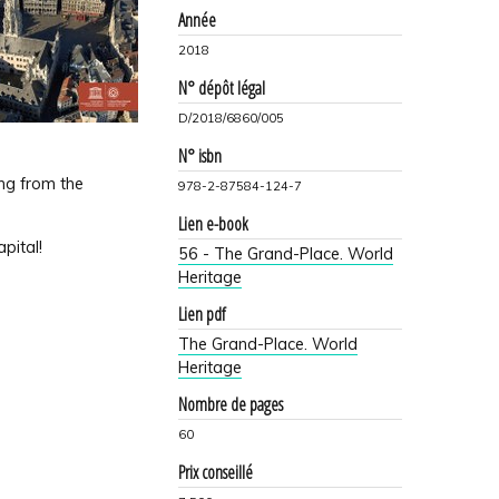
Année
2018
N° dépôt légal
D/2018/6860/005
N° isbn
ing from the
978-2-87584-124-7
Lien e-book
pital!
56 - The Grand-Place. World
Heritage
Lien pdf
The Grand-Place. World
Heritage
Nombre de pages
60
Prix conseillé