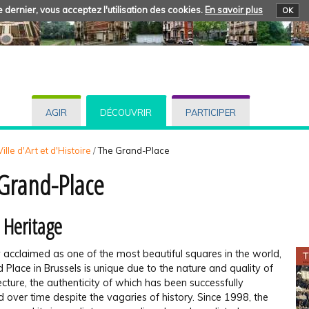
 dernier, vous acceptez l'utilisation des cookies.
En savoir plus
OK
AGIR
DÉCOUVRIR
PARTICIPER
ille d'Art et d'Histoire
/
The Grand-Place
Grand-Place
 Heritage
 acclaimed as one of the most beautiful squares in the world,
 Place in Brus­sels is unique due to the nature and quality of
tecture, the authenticity of which has been successfully
 over time despite the vagaries of history. Since 1998, the