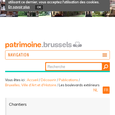
utilisant ce dernier, vous acceptez l'utilisation des cookies.
En savoir plus
OK
NAVIGATION
Chercher par
AGIR
Recherche
DÉCOUVRIR
avancée…
Vous êtes ici :
Accueil
/
Découvrir
/
Publications
/
Bruxelles, Ville d'Art et d'Histoire
/
Les boulevards extérieurs
PARTICIPER
NL
FR
Chantiers