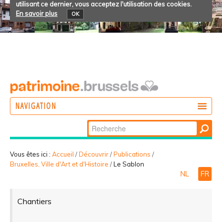
utilisant ce dernier, vous acceptez l'utilisation des cookies.
En savoir plus
OK
NAVIGATION
Chercher par
AGIR
Recherche
DÉCOUVRIR
avancée…
Vous êtes ici :
Accueil
/
Découvrir
/
Publications
/
Bruxelles, Ville d'Art et d'Histoire
/
Le Sablon
PARTICIPER
NL
FR
Chantiers