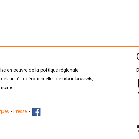
ise en oeuvre de la politique régionale
D
e des unités opérationnelles de
urban.brussels
,
imoine
.
iques
-
Presse
-