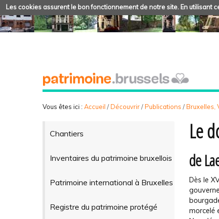
Les cookies assurent le bon fonctionnement de notre site. En utilisant ce
Vous êtes ici :
Accueil
/
Découvrir
/
Publications
/
Bruxelles, V
Le d
Chantiers
de La
Inventaires du patrimoine bruxellois
Dès le XV
Patrimoine international à Bruxelles
gouverneu
bourgade
Registre du patrimoine protégé
morcelé e