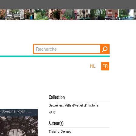
Chercher par
Recherche
avancée…
NL
FR
Collection
Bruxelles, Ville d'Art et d'Histoire
N°
37
Auteur(s)
Thierry Demey