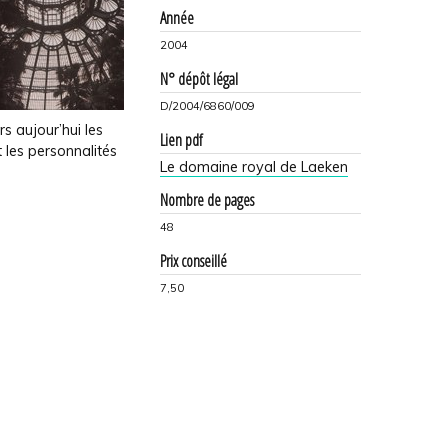
Année
2004
N° dépôt légal
D/2004/6860/009
s aujour’hui les
Lien pdf
 les personnalités
Le domaine royal de Laeken
Nombre de pages
48
Prix conseillé
7,50