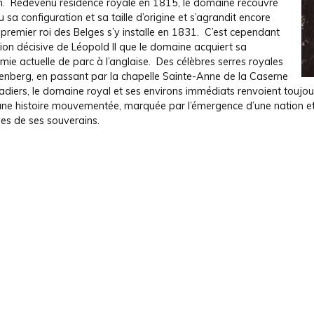
. Redevenu résidence royale en 1815, le domaine recouvre
 sa configuration et sa taille d’origine et s’agrandit encore
premier roi des Belges s’y installe en 1831. C’est cependant
tion décisive de Léopold II que le domaine acquiert sa
ie actuelle de parc à l’anglaise. Des célèbres serres royales
enberg, en passant par la chapelle Sainte-Anne de la Caserne
diers, le domaine royal et ses environs immédiats renvoient toujour
une histoire mouvementée, marquée par l’émergence d’une nation et
es de ses souverains.