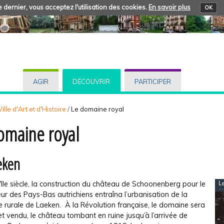
 dernier, vous acceptez l'utilisation des cookies.
En savoir plus
OK
AGIR
DÉCOUVRIR
PARTICIPER
ille d'Art et d'Histoire
/
Le domaine royal
omaine royal
eken
IIe siècle, la construction du château de Schoonenberg pour le
r des Pays-Bas autrichiens entraîna l’urbanisation de la
 rurale de Laeken. À la Révolution française, le domaine sera
t vendu, le château tombant en ruine jusqu’à l’arrivée de