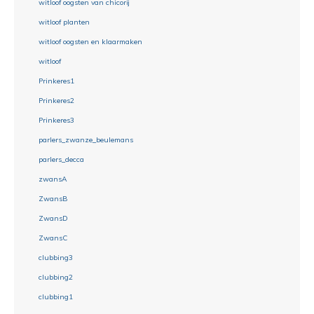
witloof oogsten van chicorij
witloof planten
witloof oogsten en klaarmaken
witloof
Prinkeres1
Prinkeres2
Prinkeres3
parlers_zwanze_beulemans
parlers_decca
zwansA
ZwansB
ZwansD
ZwansC
clubbing3
clubbing2
clubbing1