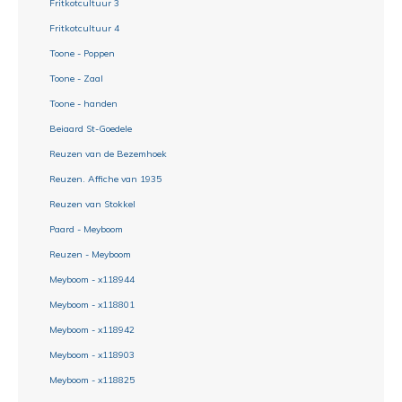
Fritkotcultuur 3
Fritkotcultuur 4
Toone - Poppen
Toone - Zaal
Toone - handen
Beiaard St-Goedele
Reuzen van de Bezemhoek
Reuzen. Affiche van 1935
Reuzen van Stokkel
Paard - Meyboom
Reuzen - Meyboom
Meyboom - x118944
Meyboom - x118801
Meyboom - x118942
Meyboom - x118903
Meyboom - x118825