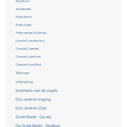
stripmuur
stripbezoek
Pride March
Pride Angel
Pride colored buildings
chocola1 masterclass
Chocola2_boetiek
Chocola3_pralines
Chocola4_malStory
Werven
vrijwaring
Inventaris van de orgels
Doc.centrum Ingang
Doc.centrum Zaal
Grote Markt - Gevels
De Grote Markt - Stadhuis