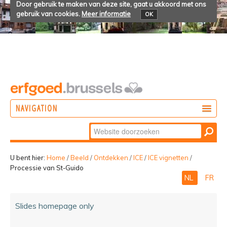
Door gebruik te maken van deze site, gaat u akkoord met ons
gebruik van cookies.
Meer informatie
OK
NAVIGATION
Zoek
DOEN
Geavanceerd
ONTDEKKEN
zoeken...
U bent hier:
Home
/
Beeld
/
Ontdekken
/
ICE
/
ICE vignetten
/
Processie van St-Guido
BELEVEN
NL
FR
Slides homepage only