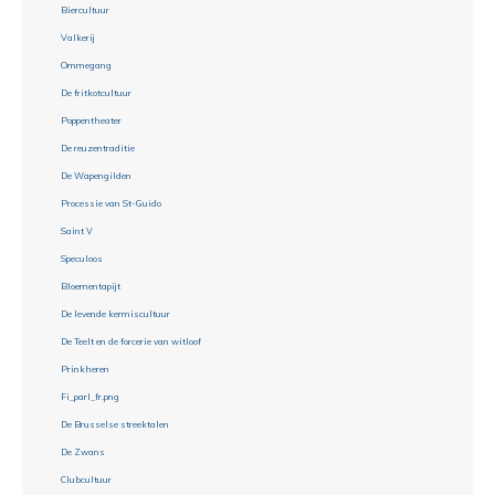
Biercultuur
Valkerij
Ommegang
De fritkotcultuur
Poppentheater
De reuzentraditie
De Wapengilden
Processie van St-Guido
Saint V
Speculoos
Bloementapijt
De levende kermiscultuur
De Teelt en de forcerie van witloof
Prinkheren
Fi_parl_fr.png
De Brusselse streektalen
De Zwans
Clubcultuur