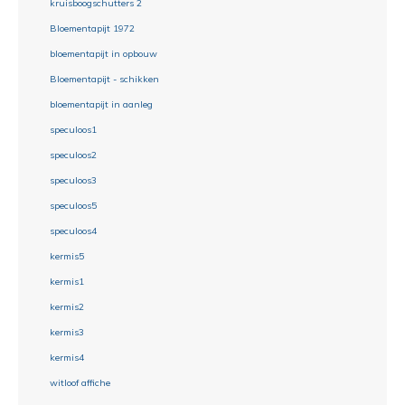
kruisboogschutters 2
Bloementapijt 1972
bloementapijt in opbouw
Bloementapijt - schikken
bloementapijt in aanleg
speculoos1
speculoos2
speculoos3
speculoos5
speculoos4
kermis5
kermis1
kermis2
kermis3
kermis4
witloof affiche