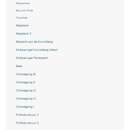
Stripverhaal
Brussels Pride
Chocolade
Meyboom
Meyboom 2
Beiaard van de Kunstberg
Klokkenspel Kunstberg Detail
Klokkenspel Parlement
Beer
Ommegang B
Ommegang E
Ommegang G
Ommegang H
Ommegang I
Fritkotcultuur 1
Fritkotcultuur 2