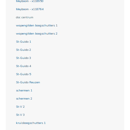
Meyboom - x118950
Meyboom - x118764
doc centrum
wapengilden boogschutters 1
wapengilden boogschutters 2
St-Guido 1
St-Guido 2
St-Guido 3
St-Guido 4
St-Guido 5
St-Guido Reuzen
schermen 1
schermen 2
St-V 2
St-V 3
kruisboogschutters 1