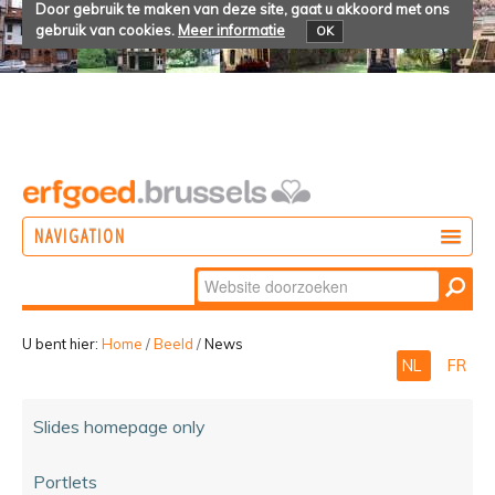
Door gebruik te maken van deze site, gaat u akkoord met ons
gebruik van cookies.
Meer informatie
OK
NAVIGATION
Zoek
DOEN
Geavanceerd
ONTDEKKEN
zoeken...
U bent hier:
Home
/
Beeld
/
News
NL
FR
BELEVEN
Slides homepage only
Portlets