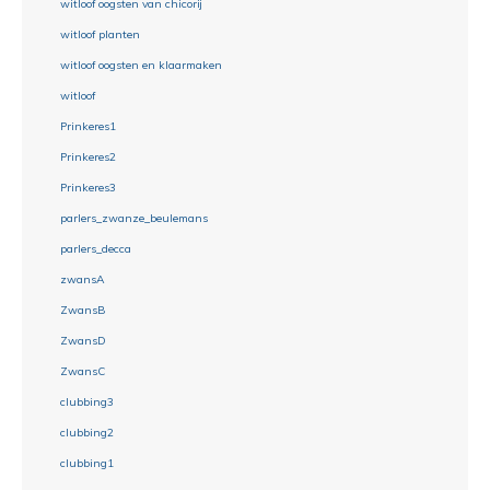
witloof oogsten van chicorij
witloof planten
witloof oogsten en klaarmaken
witloof
Prinkeres1
Prinkeres2
Prinkeres3
parlers_zwanze_beulemans
parlers_decca
zwansA
ZwansB
ZwansD
ZwansC
clubbing3
clubbing2
clubbing1