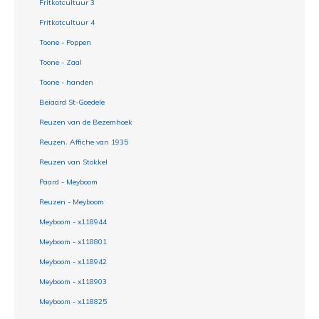
Fritkotcultuur 3
Fritkotcultuur 4
Toone - Poppen
Toone - Zaal
Toone - handen
Beiaard St-Goedele
Reuzen van de Bezemhoek
Reuzen. Affiche van 1935
Reuzen van Stokkel
Paard - Meyboom
Reuzen - Meyboom
Meyboom - x118944
Meyboom - x118801
Meyboom - x118942
Meyboom - x118903
Meyboom - x118825