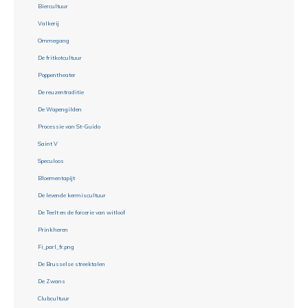
Biercultuur
Valkerij
Ommegang
De fritkotcultuur
Poppentheater
De reuzentraditie
De Wapengilden
Processie van St-Guido
Saint V
Speculoos
Bloementapijt
De levende kermiscultuur
De Teelt en de forcerie van witloof
Prinkheren
Fi_parl_fr.png
De Brusselse streektalen
De Zwans
Clubcultuur