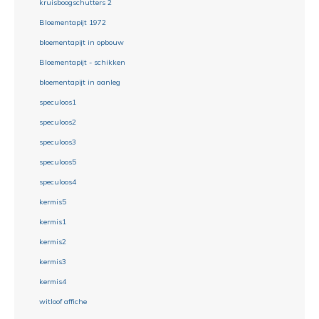
kruisboogschutters 2
Bloementapijt 1972
bloementapijt in opbouw
Bloementapijt - schikken
bloementapijt in aanleg
speculoos1
speculoos2
speculoos3
speculoos5
speculoos4
kermis5
kermis1
kermis2
kermis3
kermis4
witloof affiche