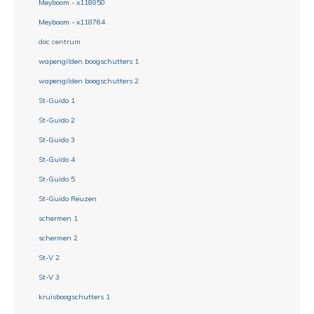
Meyboom - x118950
Meyboom - x118764
doc centrum
wapengilden boogschutters 1
wapengilden boogschutters 2
St-Guido 1
St-Guido 2
St-Guido 3
St-Guido 4
St-Guido 5
St-Guido Reuzen
schermen 1
schermen 2
St-V 2
St-V 3
kruisboogschutters 1