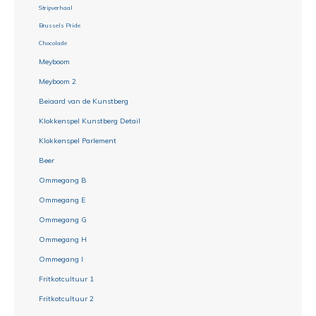
Stripverhaal
Brussels Pride
Chocolade
Meyboom
Meyboom 2
Beiaard van de Kunstberg
Klokkenspel Kunstberg Detail
Klokkenspel Parlement
Beer
Ommegang B
Ommegang E
Ommegang G
Ommegang H
Ommegang I
Fritkotcultuur 1
Fritkotcultuur 2