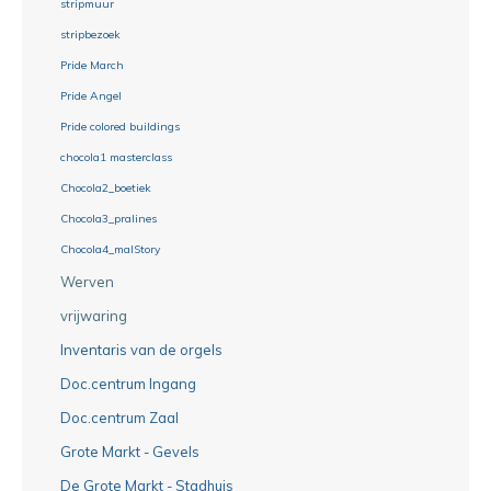
stripmuur
stripbezoek
Pride March
Pride Angel
Pride colored buildings
chocola1 masterclass
Chocola2_boetiek
Chocola3_pralines
Chocola4_malStory
Werven
vrijwaring
Inventaris van de orgels
Doc.centrum Ingang
Doc.centrum Zaal
Grote Markt - Gevels
De Grote Markt - Stadhuis