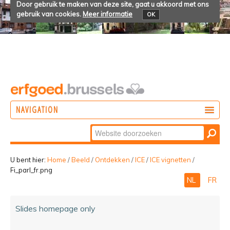
Door gebruik te maken van deze site, gaat u akkoord met ons
gebruik van cookies.
Meer informatie
OK
NAVIGATION
Zoek
DOEN
Geavanceerd
ONTDEKKEN
zoeken...
U bent hier:
Home
/
Beeld
/
Ontdekken
/
ICE
/
ICE vignetten
/
Fi_parl_fr.png
BELEVEN
NL
FR
Slides homepage only