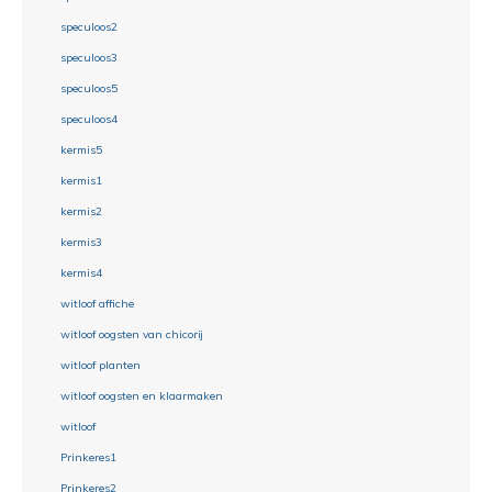
speculoos2
speculoos3
speculoos5
speculoos4
kermis5
kermis1
kermis2
kermis3
kermis4
witloof affiche
witloof oogsten van chicorij
witloof planten
witloof oogsten en klaarmaken
witloof
Prinkeres1
Prinkeres2