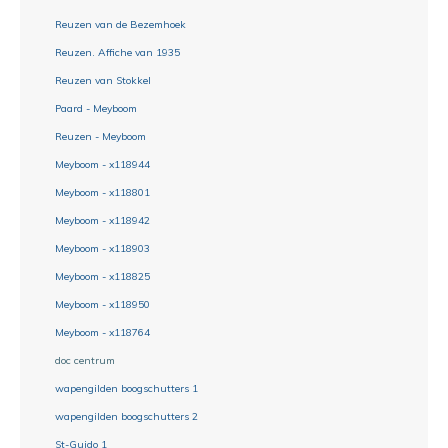
Reuzen van de Bezemhoek
Reuzen. Affiche van 1935
Reuzen van Stokkel
Paard - Meyboom
Reuzen - Meyboom
Meyboom - x118944
Meyboom - x118801
Meyboom - x118942
Meyboom - x118903
Meyboom - x118825
Meyboom - x118950
Meyboom - x118764
doc centrum
wapengilden boogschutters 1
wapengilden boogschutters 2
St-Guido 1