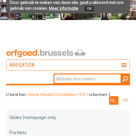
Door gebruik te maken van deze site, gaat u akkoord met ons
gebruik van cookies.
Meer informatie
OK
NAVIGATION
Zoek
DOEN
Geavanceerd
ONTDEKKEN
zoeken...
U bent hier:
Home
/
Beeld
/
Ontdekken
/
ICE
/
schermen 1
NL
FR
BELEVEN
Slides homepage only
Portlets