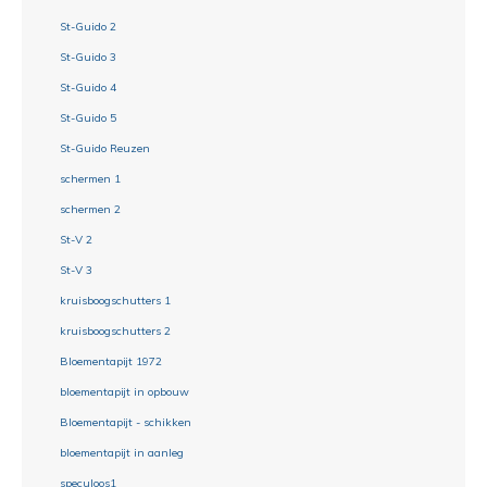
St-Guido 2
St-Guido 3
St-Guido 4
St-Guido 5
St-Guido Reuzen
schermen 1
schermen 2
St-V 2
St-V 3
kruisboogschutters 1
kruisboogschutters 2
Bloementapijt 1972
bloementapijt in opbouw
Bloementapijt - schikken
bloementapijt in aanleg
speculoos1