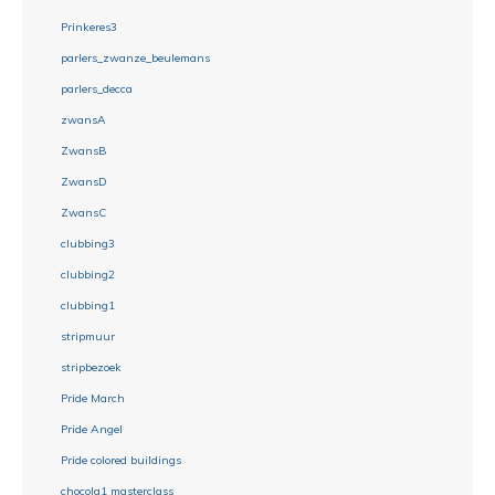
Prinkeres3
parlers_zwanze_beulemans
parlers_decca
zwansA
ZwansB
ZwansD
ZwansC
clubbing3
clubbing2
clubbing1
stripmuur
stripbezoek
Pride March
Pride Angel
Pride colored buildings
chocola1 masterclass