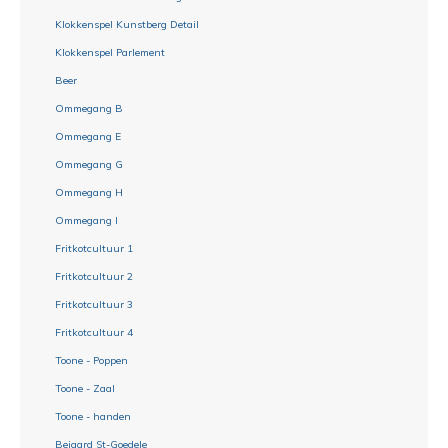
Klokkenspel Kunstberg Detail
Klokkenspel Parlement
Beer
Ommegang B
Ommegang E
Ommegang G
Ommegang H
Ommegang I
Fritkotcultuur 1
Fritkotcultuur 2
Fritkotcultuur 3
Fritkotcultuur 4
Toone - Poppen
Toone - Zaal
Toone - handen
Beiaard St-Goedele