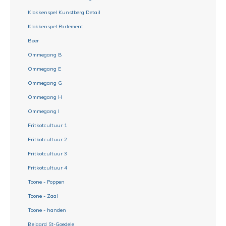
Klokkenspel Kunstberg Detail
Klokkenspel Parlement
Beer
Ommegang B
Ommegang E
Ommegang G
Ommegang H
Ommegang I
Fritkotcultuur 1
Fritkotcultuur 2
Fritkotcultuur 3
Fritkotcultuur 4
Toone - Poppen
Toone - Zaal
Toone - handen
Beiaard St-Goedele