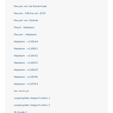
Reuzen van de Bezemhoek
Reuzen. Affiche van 1935
Reuzen van Stokkel
Paard - Meyboom
Reuzen - Meyboom
Meyboom - x118944
Meyboom - x118801
Meyboom - x118942
Meyboom - x118903
Meyboom - x118825
Meyboom - x118950
Meyboom - x118764
doc centrum
wapengilden boogschutters 1
wapengilden boogschutters 2
St-Guido 1