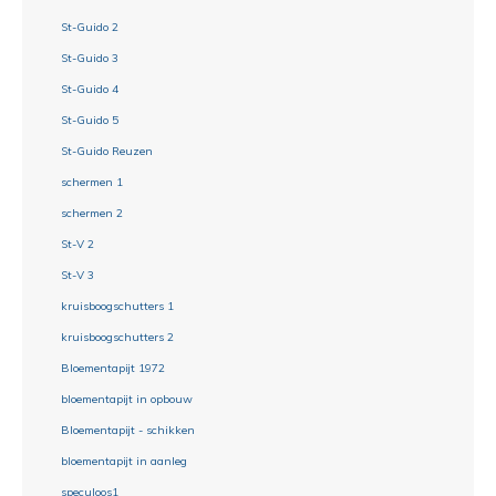
St-Guido 2
St-Guido 3
St-Guido 4
St-Guido 5
St-Guido Reuzen
schermen 1
schermen 2
St-V 2
St-V 3
kruisboogschutters 1
kruisboogschutters 2
Bloementapijt 1972
bloementapijt in opbouw
Bloementapijt - schikken
bloementapijt in aanleg
speculoos1