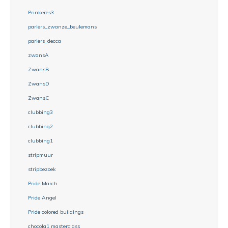
Prinkeres3
parlers_zwanze_beulemans
parlers_decca
zwansA
ZwansB
ZwansD
ZwansC
clubbing3
clubbing2
clubbing1
stripmuur
stripbezoek
Pride March
Pride Angel
Pride colored buildings
chocola1 masterclass