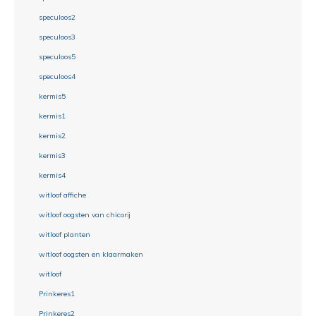
speculoos2
speculoos3
speculoos5
speculoos4
kermis5
kermis1
kermis2
kermis3
kermis4
witloof affiche
witloof oogsten van chicorij
witloof planten
witloof oogsten en klaarmaken
witloof
Prinkeres1
Prinkeres2