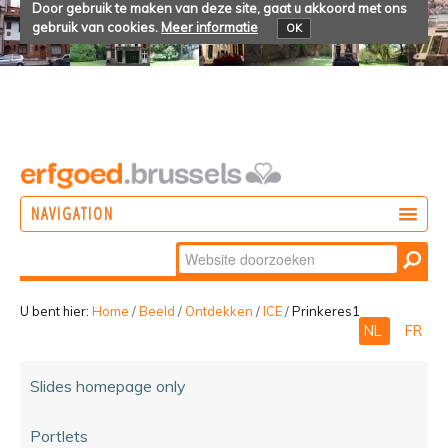
Door gebruik te maken van deze site, gaat u akkoord met ons
gebruik van cookies.
Meer informatie
OK
NAVIGATION
Zoek
DOEN
Geavanceerd
ONTDEKKEN
zoeken...
U bent hier:
Home
/
Beeld
/
Ontdekken
/
ICE
/
Prinkeres1
NL
FR
BELEVEN
Slides homepage only
Portlets