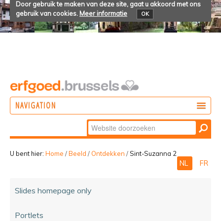
Door gebruik te maken van deze site, gaat u akkoord met ons
gebruik van cookies.
Meer informatie
OK
NAVIGATION
Zoek
DOEN
Geavanceerd
ONTDEKKEN
zoeken...
U bent hier:
Home
/
Beeld
/
Ontdekken
/
Sint-Suzanna 2
NL
FR
BELEVEN
Slides homepage only
Portlets